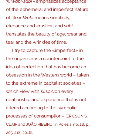
Wabi-sabi
«emphasizes acceptance
7].
of the ephemeral and imperfect nature
of life.»
Wabi
means simplicity,
elegance and «rustic», and
sabi
translates the beauty of age, wear and
tear and the wrinkles of time.
I try to capture the «imperfect» in
the organic «as a counterpoint to the
idea of perfection that has become an
obsession in the Western world – taken
to the extreme in capitalist societies –
which view with suspicion every
relationship and experience that is not
filtered according to the symbolic
processes of consumption»
[ERICSON S.
CLAIR and JOÃO RIBEIRO, in Poiésis, no. 28, p.
205-218, 2016].