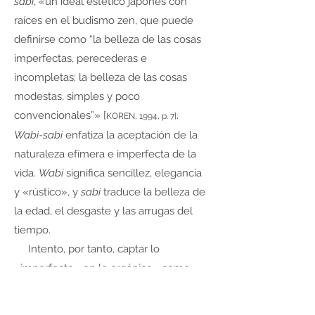
sabi
, «un ideal estético japonés con
raíces en el budismo zen, que puede
definirse como “la belleza de las cosas
imperfectas, perecederas e
incompletas; la belleza de las cosas
modestas, simples y poco
convencionales”» [
.
KOREN, 1994, p. 7]
Wabi-sabi
enfatiza la aceptación de la
naturaleza efímera e imperfecta de la
vida.
Wabi
significa sencillez, elegancia
y «rústico», y
sabi
traduce la belleza de
la edad, el desgaste y las arrugas del
tiempo.
Intento, por tanto, captar lo
«imperfecto» en lo orgánico «como
contrapunto a la idea de perfección
que se ha convertido en una obsesión